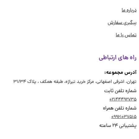
اره ما
یری سفارش
س با ما
ه های ارتباطی
رس مجموعه:
ان، اشرفی اصفهانی، مرکز خرید تیراژه، طبقه همکف ، پلاک 31/34
ره تلفن ثابت
02144492
ره تلفن همراه
09961037
انی 24 ساعته