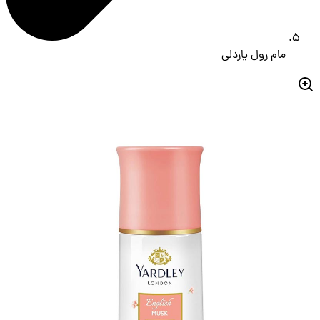
مام رول یاردلی