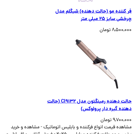
کننده مو (حالت دهنده) شیگلم مدل
ی سایز 25 میلی متر
8,500 تومان
حالت دهنده رمینگتون مدل CI9132 (حالت
ده گیره دار پرولوکس)
9,700 تومان
هده قیمت انواع فرکننده و بابلیس اتوماتیک - مشاهده و خرید