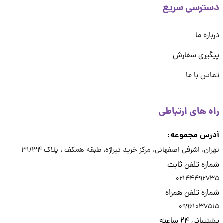
ترسی سریع
اره ما
یری سفارش
س با ما
ه های ارتباطی
رس مجموعه:
ان، اشرفی اصفهانی، مرکز خرید تیراژه، طبقه همکف ، پلاک 31/34
ره تلفن ثابت
02144492
ره تلفن همراه
09961037
انی 24 ساعته