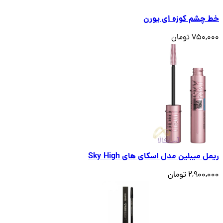
خط چشم کوزه ای یورن
750,000 تومان
ریمل میبلین مدل اسکای های Sky High
2,900,000 تومان