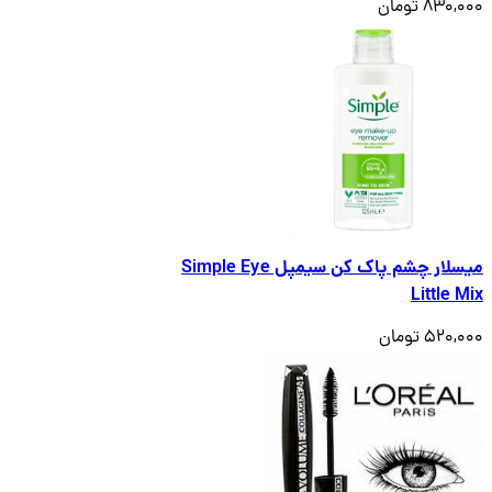
830,000 تومان
میسلار چشم پاک کن سیمپل Simple Eye
Little Mix
520,000 تومان