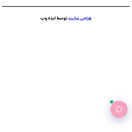
پشتیبانی
💬
●
آنلاین — پاسخ فوری
طراحی سایت
توسط ایده وب