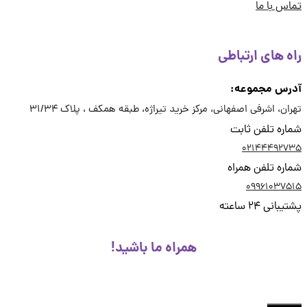
س با ما
ه های ارتباطی
رس مجموعه:
ان، اشرفی اصفهانی، مرکز خرید تیراژه، طبقه همکف ، پلاک 31/34
ره تلفن ثابت
02144492
ره تلفن همراه
09961037
انی 24 ساعته
همراه ما باشید!