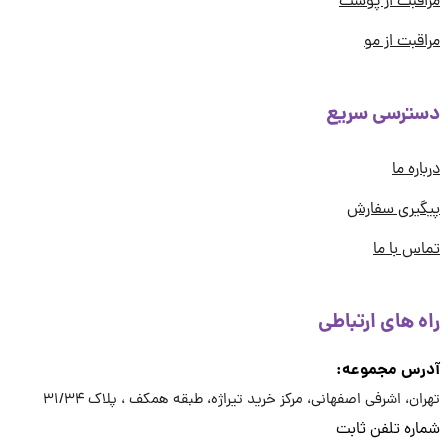
قبت از پوست
قبت از مو
ترسی سریع
اره ما
یری سفارش
س با ما
ه های ارتباطی
رس مجموعه:
ان، اشرفی اصفهانی، مرکز خرید تیراژه، طبقه همکف ، پلاک 31/34
ره تلفن ثابت