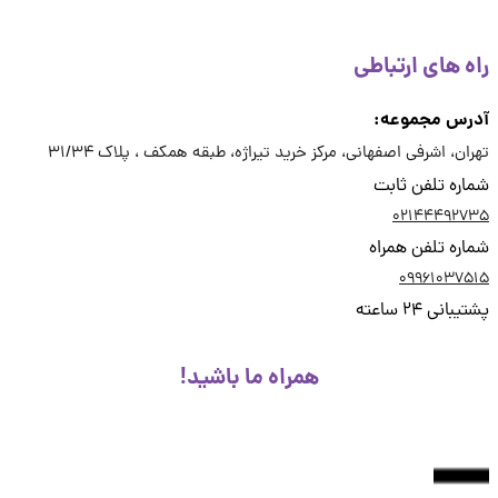
ه های ارتباطی
رس مجموعه:
ان، اشرفی اصفهانی، مرکز خرید تیراژه، طبقه همکف ، پلاک 31/34
ره تلفن ثابت
02144492
ره تلفن همراه
09961037
انی 24 ساعته
همراه ما باشید!