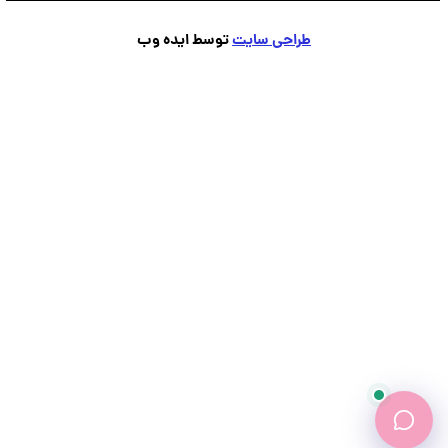
طراحی سایت
توسط ایده وب
پشتیبانی
💬
●
آنلاین — پاسخ فوری