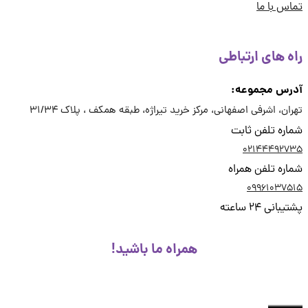
س با ما
ه های ارتباطی
رس مجموعه:
ان، اشرفی اصفهانی، مرکز خرید تیراژه، طبقه همکف ، پلاک 31/34
ره تلفن ثابت
02144492
ره تلفن همراه
09961037
انی 24 ساعته
همراه ما باشید!