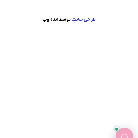
طراحی سایت
توسط ایده وب
پشتیبانی
💬
●
آنلاین — پاسخ فوری