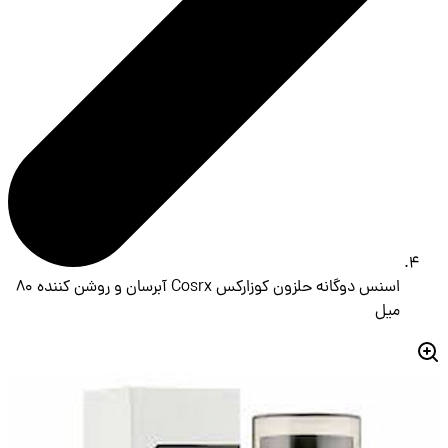
اسنس دوگانه حلزون کوزارکس Cosrx آبرسان و روشن کننده 80
میل