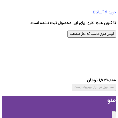
د از آساکالا
کنون هیچ نظری برای این محصول ثبت نشده است.
لین نفری باشید که نظر میدهید
1,730,
تومان
صول در انبار موجود نیست
و