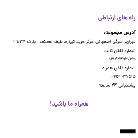
ه های ارتباطی
رس مجموعه:
ان، اشرفی اصفهانی، مرکز خرید تیراژه، طبقه همکف ، پلاک 31/34
ره تلفن ثابت
02144492
ره تلفن همراه
09961037
انی 24 ساعته
همراه ما باشید!