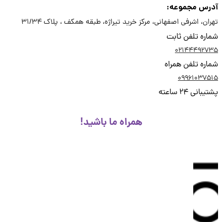
رس مجموعه:
ان، اشرفی اصفهانی، مرکز خرید تیراژه، طبقه همکف ، پلاک 31/34
ره تلفن ثابت
02144492
ره تلفن همراه
09961037
انی 24 ساعته
همراه ما باشید!