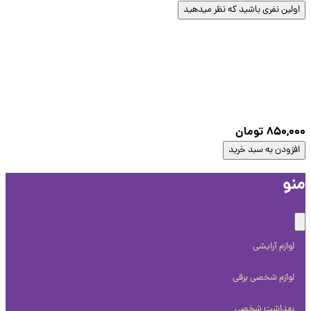
لین نفری باشید که نظر میدهید
850,0
تومان
زودن به سبد خرید
و
لوازم آرایشی
لوازم شخصی برقی
بهداشت شخصی