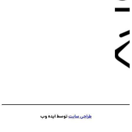
پشتیبانی
💬
●
آنلاین — پاسخ فوری
طراحی سایت
توسط ایده وب