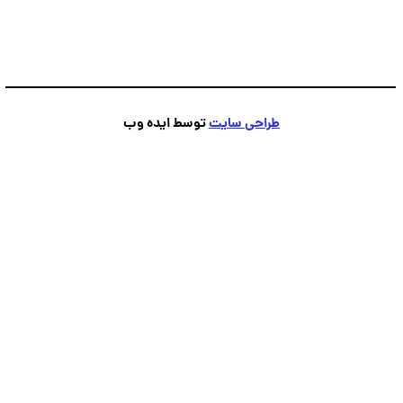
طراحی سایت
توسط ایده وب
پشتیبانی
💬
●
آنلاین — پاسخ فوری