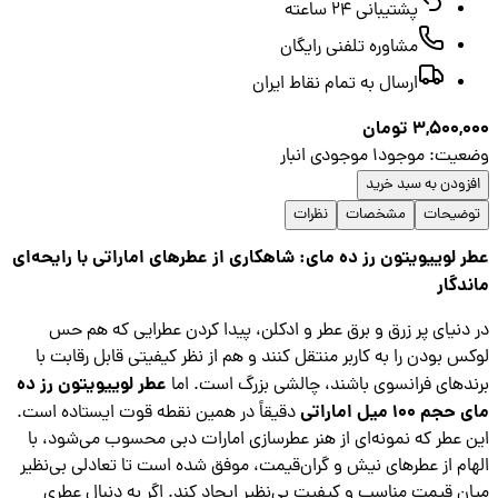
پشتیبانی ۲۴ ساعته
مشاوره تلفنی رایگان
ارسال به تمام نقاط ایران
3,500,
تومان
عیت
:
موجود
1
موجودی انبار
زودن به سبد خرید
ضیحات
مشخصات
نظرات
 لوییویتون رز ده مای: شاهکاری از عطرهای اماراتی با رایحه‌ای
دگار
دنیای پر زرق و برق عطر و ادکلن، پیدا کردن عطرایی که هم حس
س بودن را به کاربر منتقل کنند و هم از نظر کیفیتی قابل رقابت با
عطر لوییویتون رز ده
دهای فرانسوی باشند، چالشی بزرگ است. اما
م 100 میل اماراتی
دقیقاً در همین نقطه قوت ایستاده است.
 عطر که نمونه‌ای از هنر عطرسازی امارات دبی محسوب می‌شود، با
ام از عطرهای نیش و گران‌قیمت، موفق شده است تا تعادلی بی‌نظیر
ن قیمت مناسب و کیفیت بی‌نظیر ایجاد کند. اگر به دنبال عطری