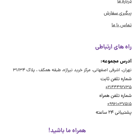
اره ما
یری سفارش
س با ما
ه های ارتباطی
رس مجموعه:
ان، اشرفی اصفهانی، مرکز خرید تیراژه، طبقه همکف ، پلاک 31/34
ره تلفن ثابت
02144492
ره تلفن همراه
09961037
انی 24 ساعته
همراه ما باشید!