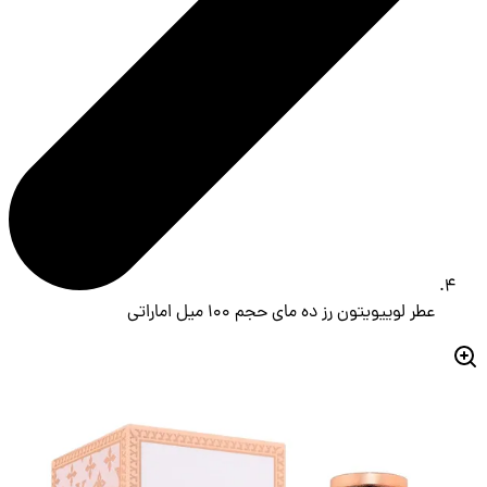
عطر لوییویتون رز ده مای حجم 100 میل اماراتی