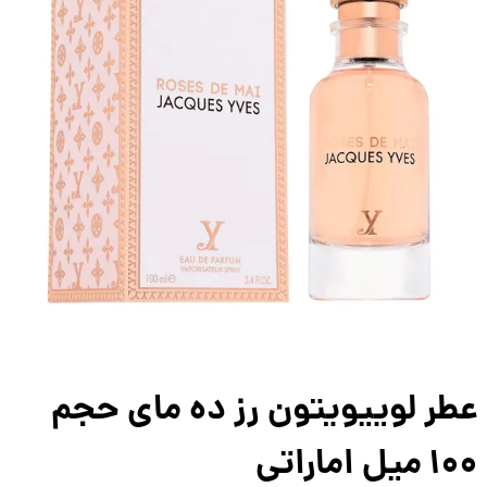
ر لوییویتون رز ده مای حجم
ل اماراتی