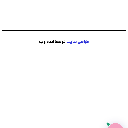
پشتیبانی
💬
●
آنلاین — پاسخ فوری
طراحی سایت
توسط ایده وب