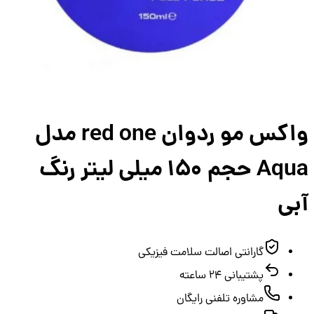
واکس مو ردوان red one مدل
Aqua حجم 150 میلی لیتر رنگ
ی
گارانتی اصالت سلامت فیزیکی
پشتیبانی ۲۴ ساعته
مشاوره تلفنی رایگان