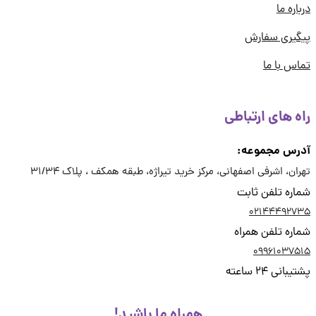
اره ما
یری سفارش
س با ما
ه های ارتباطی
رس مجموعه:
ان، اشرفی اصفهانی، مرکز خرید تیراژه، طبقه همکف ، پلاک 31/34
ره تلفن ثابت
02144492
ره تلفن همراه
09961037
انی 24 ساعته
همراه ما باشید!