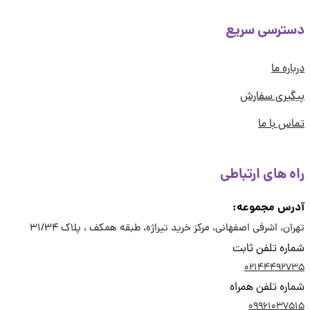
ترسی سریع
اره ما
یری سفارش
س با ما
ه های ارتباطی
رس مجموعه:
ان، اشرفی اصفهانی، مرکز خرید تیراژه، طبقه همکف ، پلاک 31/34
ره تلفن ثابت
02144492
ره تلفن همراه
09961037