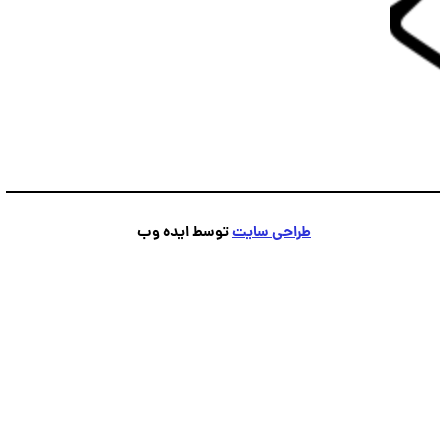
پشتیبانی
💬
●
آنلاین — پاسخ فوری
طراحی سایت
توسط ایده وب