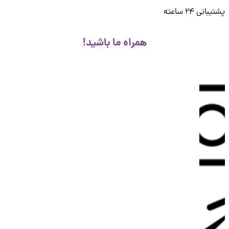
انی 24 ساعته
همراه ما باشید!