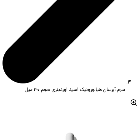
سرم آبرسان هیالورونیک اسید اوردینری حجم 30 میل