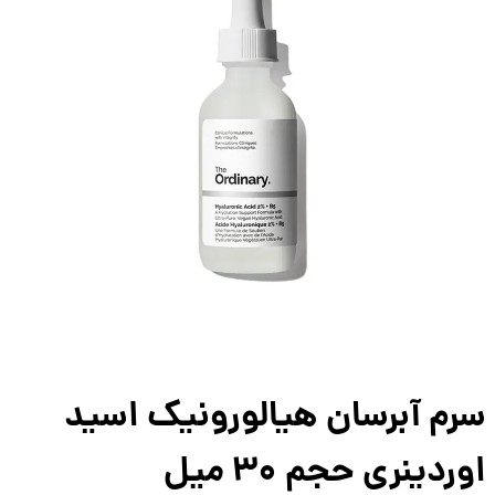
م آبرسان هیالورونیک اسید
ردینری حجم 30 میل