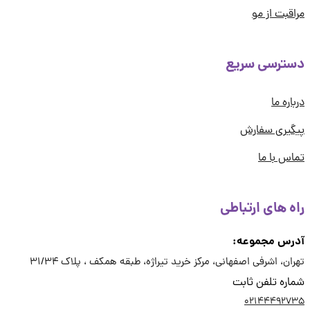
قبت از مو
ترسی سریع
اره ما
یری سفارش
س با ما
ه های ارتباطی
رس مجموعه:
ان، اشرفی اصفهانی، مرکز خرید تیراژه، طبقه همکف ، پلاک 31/34
ره تلفن ثابت
02144492