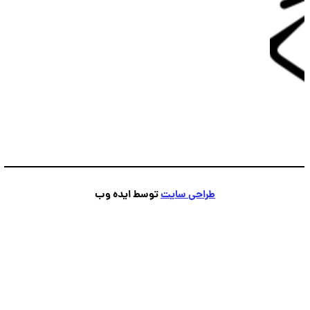
پشتیبانی
💬
●
آنلاین — پاسخ فوری
طراحی سایت
توسط ایده وب