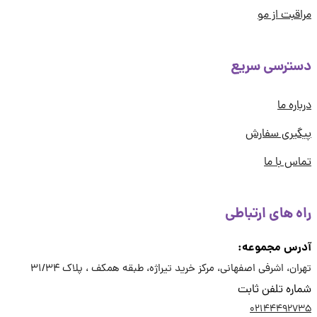
قبت از مو
ترسی سریع
اره ما
یری سفارش
س با ما
ه های ارتباطی
رس مجموعه:
ان، اشرفی اصفهانی، مرکز خرید تیراژه، طبقه همکف ، پلاک 31/34
ره تلفن ثابت
02144492