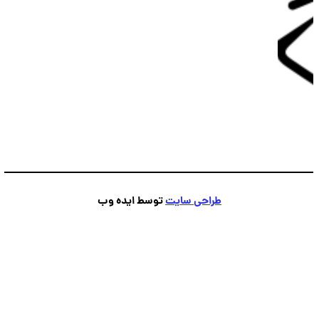
پشتیبانی
💬
●
آنلاین — پاسخ فوری
طراحی سایت
توسط ایده وب