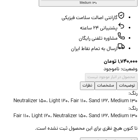
Medium 130
گارانتی اصالت سلامت فیزیکی
پشتیبانی ۲۴ ساعته
مشاوره تلفنی رایگان
ارسال به تمام نقاط ایران
1,740,
تومان
عیت
:
ناموجود
صول در انبار موجود نیست
ضیحات
مشخصات
نظرات
گ
:
Neutralizer 150، Light 120، Fair 110، Sand 122، Medium 
گ
:
Fair 110، Light 120، Neutralizer 150، Sand 122، Medium 
کنون هیچ نظری برای این محصول ثبت نشده است.