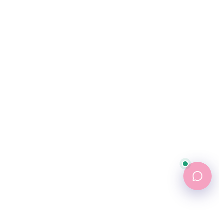
پشتیبانی
💬
●
آنلاین — پاسخ فوری