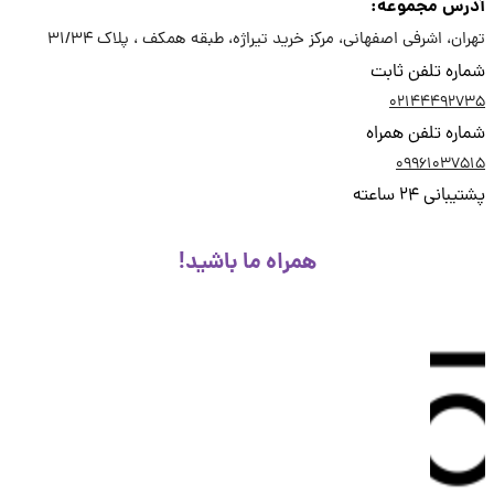
رس مجموعه:
ان، اشرفی اصفهانی، مرکز خرید تیراژه، طبقه همکف ، پلاک 31/34
ره تلفن ثابت
02144492
ره تلفن همراه
09961037
انی 24 ساعته
همراه ما باشید!