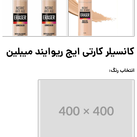
نسیلر کارتی ایج ریوایند میبلین
تخاب
رنگ
: