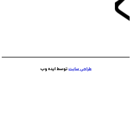
پشتیبانی
💬
طراحی سایت
توسط ایده وب
●
آنلاین — پاسخ فوری