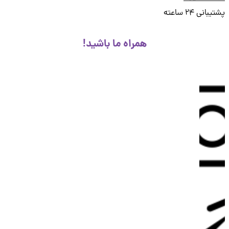
انی 24 ساعته
همراه ما باشید!