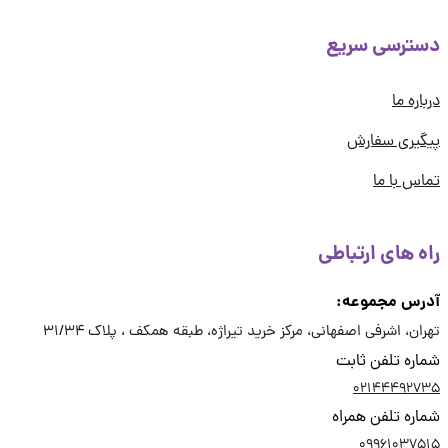
ترسی سریع
اره ما
یری سفارش
س با ما
ه های ارتباطی
رس مجموعه:
ان، اشرفی اصفهانی، مرکز خرید تیراژه، طبقه همکف ، پلاک 31/34
ره تلفن ثابت
02144492
ره تلفن همراه
09961037