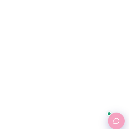
پشتیبانی
💬
●
آنلاین — پاسخ فوری