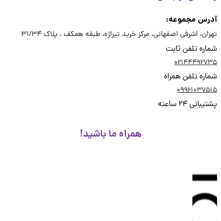
رس مجموعه:
ان، اشرفی اصفهانی، مرکز خرید تیراژه، طبقه همکف ، پلاک 31/34
ره تلفن ثابت
02144492
ره تلفن همراه
09961037
انی 24 ساعته
همراه ما باشید!