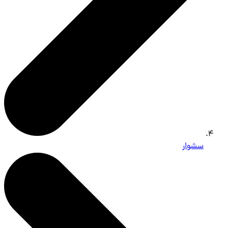
سشوار