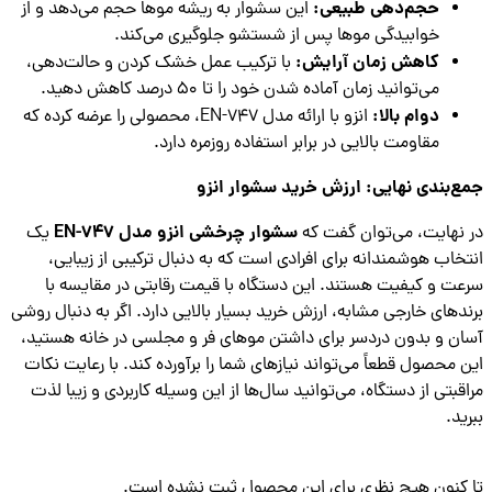
حجم‌دهی طبیعی:
این سشوار به ریشه موها حجم می‌دهد و از
خوابیدگی موها پس از شستشو جلوگیری می‌کند.
کاهش زمان آرایش:
با ترکیب عمل خشک کردن و حالت‌دهی،
می‌توانید زمان آماده شدن خود را تا ۵۰ درصد کاهش دهید.
دوام بالا:
انزو با ارائه مدل EN-747، محصولی را عرضه کرده که
مقاومت بالایی در برابر استفاده روزمره دارد.
‌بندی نهایی: ارزش خرید سشوار انزو
سشوار چرخشی انزو مدل EN-747
نهایت، می‌توان گفت که
یک
خاب هوشمندانه برای افرادی است که به دنبال ترکیبی از زیبایی،
ت و کیفیت هستند. این دستگاه با قیمت رقابتی در مقایسه با
دهای خارجی مشابه، ارزش خرید بسیار بالایی دارد. اگر به دنبال روشی
ن و بدون دردسر برای داشتن موهای فر و مجلسی در خانه هستید،
 محصول قطعاً می‌تواند نیازهای شما را برآورده کند. با رعایت نکات
قبتی از دستگاه، می‌توانید سال‌ها از این وسیله کاربردی و زیبا لذت
ید.
کنون هیچ نظری برای این محصول ثبت نشده است.