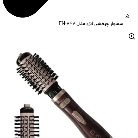
سشوار چرخشی انزو مدل EN-747