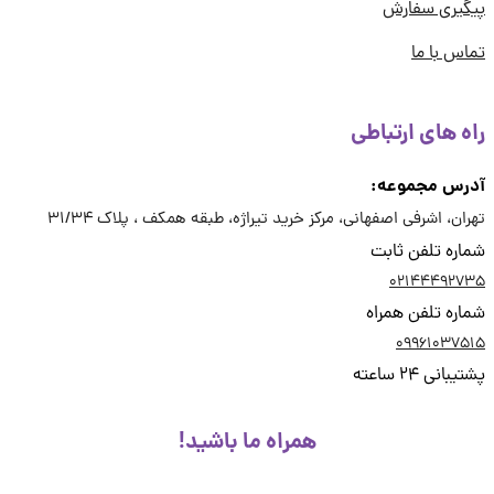
یری سفارش
س با ما
ه های ارتباطی
رس مجموعه:
ان، اشرفی اصفهانی، مرکز خرید تیراژه، طبقه همکف ، پلاک 31/34
ره تلفن ثابت
02144492
ره تلفن همراه
09961037
انی 24 ساعته
همراه ما باشید!